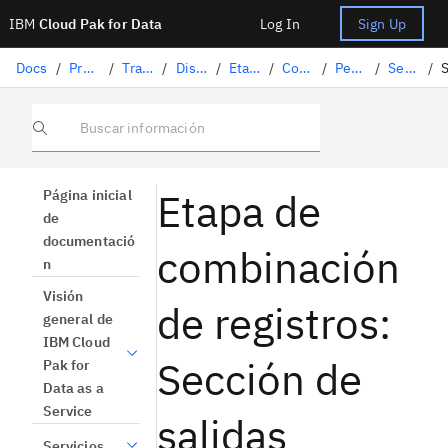
IBM
Cloud Pak for Data
Log In
Sign Up
Docs
/
Preparación de datos
/
Transformación de datos con DataStage
/
Diseño de flujos
/
Etapas de DataStage
/
Combinar registros
/
Pestaña Etapa
/
Sección Propiedades
/
Buscar información
Etapa de
Página inicial
de
documentació
combinación
n
Visión
de registros:
general de
IBM Cloud
Sección de
Pak for
Data as a
Service
salidas
Servicios