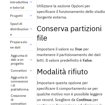
introduttiva
Utilizzare la sezione Opzioni per
e tutorial
specificare il funzionamento dello stadio
Progetti
Sorgente esterna.
Spazi di
Conserva partizioni
distribuzion
e
file
Preparazio
ne dati
Impostare il valore su
True
per
mantenere il partizionamento dei dati
Aggiunta di
dati a un
letti. Il valore predefinito è
False
.
progetto
Modalità rifiuto
Connettori
Aggiunta di
connession
Impostare questa opzione per
i di
specificare il comportamento se per
piattaforma
qualche motivo non è possibile leggere
Creazione
un record. Scegliere da
Continua
per
di
connettori