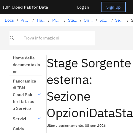
IBM
Cloud Pak for Data
Log In
Sign Up
Docs
/
Preparazione dati
/
Trasformazione dei dati con DataStage
/
Progettazione dei flussi
/
Stage DataStage
/
Origine esterna
/
Scheda output
/
Sezione Proprietà
/
Trova informazioni
Stage Sorgente
Home della
documentazio
ne
esterna:
Panoramica
di IBM
Sezione
Cloud Pak
for Data as
OpzioniDataSta
a Service
Servizi
Ultimo aggiornamento: 08 gen 2026
Guida