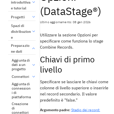
introduttiva
(DataStage®)
e tutorial
Progetti
Ultimo aggiornamento: 08 gen 2026
Spazi di
distribuzion
Utilizzare la sezione Opzioni per
e
specificare come funziona lo stage
Preparazio
Combine Records.
ne dati
Chiavi di primo
Aggiunta di
dati a un
livello
progetto
Connettori
Specificare se lasciare le chiavi come
Aggiunta di
colonne di livello superiore o inserirle
connession
i di
nel record secondario. Il valore
piattaforma
predefinito è "false."
Creazione
di
Argomento padre:
Stadio dei record:
connettori