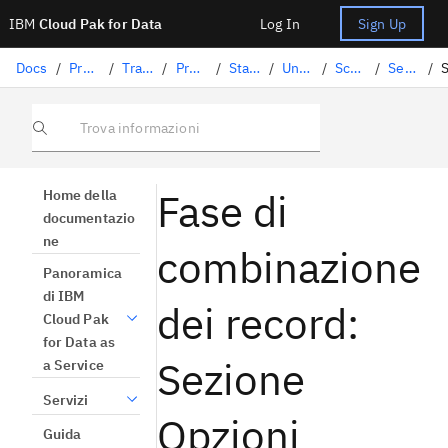
IBM
Cloud Pak for Data
Log In
Sign Up
Docs
/
Preparazione dati
/
Trasformazione dei dati con DataStage
/
Progettazione dei flussi
/
Stage DataStage
/
Unisci record
/
Scheda fase
/
Sezione Proprietà
/
Trova informazioni
Fase di
Home della
documentazio
ne
combinazione
Panoramica
di IBM
dei record:
Cloud Pak
for Data as
Sezione
a Service
Servizi
Opzioni
Guida