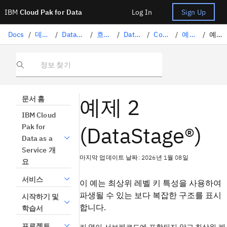
IBM
Cloud Pak for Data
Log In
Sign Up
Docs
/
데이터 준비
/
DataStage로 데이터 변환
/
흐름 설계
/
DataStage 스테이지
/
Combine Records
/
예시 (DataStage)
/
예제 2(DataStage)
정보 찾기
예제 2
문서 홈
IBM Cloud
(DataStage®)
Pak for
Data as a
Service 개
마지막 업데이트 날짜: 2026년 1월 08일
요
서비스
이 예는 최상위 레벨 키 특성을 사용하여
파생될 수 있는 보다 복잡한 구조를 표시
시작하기 및
합니다.
학습서
프로젝트