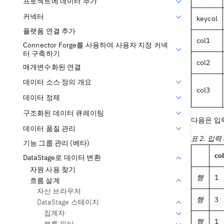
프로젝트에 데이터 추가
커넥터
keycol
플랫폼 연결 추가
col1
Connector Forge를 사용하여 사용자 지정 커넥
터 구축하기
col2
매개변수화된 연결
데이터 소스 정의 개요
col3
데이터 정제
구조화된 데이터 큐레이팅
다음은 입
데이터 품질 관리
표 2. 입
기능 그룹 관리 (베타)
co
DataStage로 데이터 변환
자원 사용 찾기
행
1
흐름 설계
자산 브라우저
행
3
DataStage 스테이지
집계자
행
1