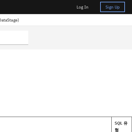
Log In
Sign Up
ataStage)
SQL 유
형