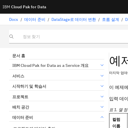
IBM
Cloud Pak for Data
Docs
/
데이터 준비
/
DataStage로 데이터 변환
/
흐름 설계
/
D
정보 찾기
예제
문서 홈
IBM Cloud Pak for Data as a Service 개요
마지막 업데이
서비스
시작하기 및 학습서
이 예제
프로젝트
입력 데이
배치 공간
표 1. 열 
데이터 준비
컬럼
이름