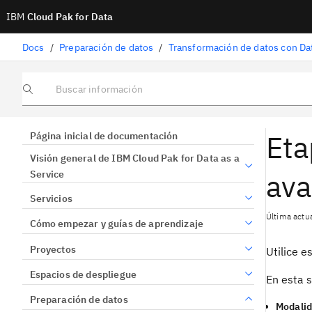
IBM
Cloud Pak for Data
Docs
/
Preparación de datos
/
Transformación de datos con Da
Buscar información
Eta
Página inicial de documentación
Visión general de IBM Cloud Pak for Data as a
ava
Service
Servicios
Última actu
Cómo empezar y guías de aprendizaje
Proyectos
Utilice e
Espacios de despliegue
En esta s
Preparación de datos
Modalid