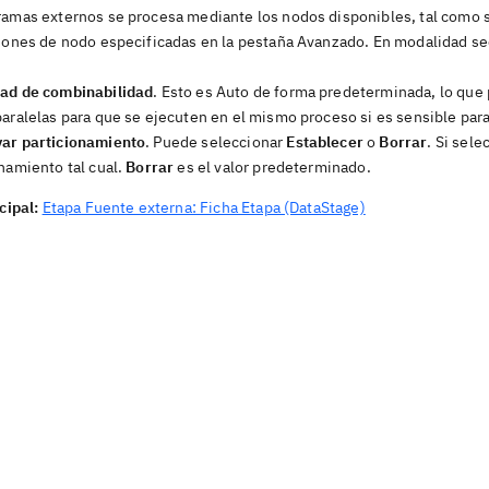
ramas externos se procesa mediante los nodos disponibles, tal como se
ciones de nodo especificadas en la pestaña
Avanzado
. En modalidad se
ad de combinabilidad
. Esto es Auto de forma predeterminada, lo que
aralelas para que se ejecuten en el mismo proceso si es sensible para
ar particionamiento
. Puede seleccionar
Establecer
o
Borrar
. Si sel
namiento tal cual.
Borrar
es el valor predeterminado.
cipal:
Etapa Fuente externa: Ficha Etapa (DataStage)