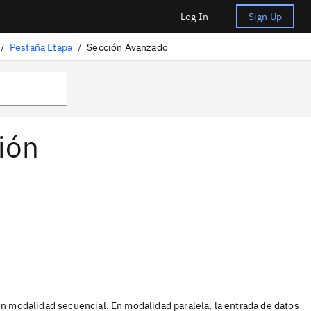
Log In
Sign Up
/
Pestaña Etapa
/
Sección Avanzado
ión
en modalidad secuencial. En modalidad paralela, la entrada de datos