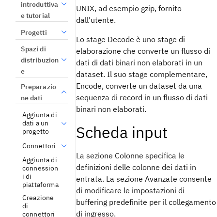
introduttiva
UNIX, ad esempio gzip, fornito
e tutorial
dall'utente.
Progetti
Lo stage Decode è uno stage di
Spazi di
elaborazione che converte un flusso di
distribuzion
dati di dati binari non elaborati in un
e
dataset. Il suo stage complementare,
Encode, converte un dataset da una
Preparazio
sequenza di record in un flusso di dati
ne dati
binari non elaborati.
Aggiunta di
dati a un
Scheda input
progetto
Connettori
La sezione
Colonne
specifica le
Aggiunta di
definizioni delle colonne dei dati in
connession
i di
entrata. La sezione
Avanzate
consente
piattaforma
di modificare le impostazioni di
Creazione
buffering predefinite per il collegamento
di
di ingresso.
connettori