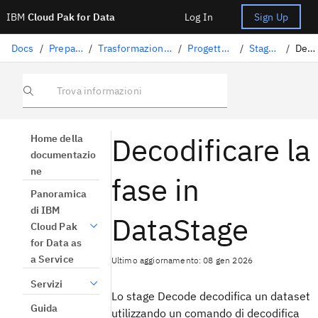
IBM
Cloud Pak for Data
Log In
Sign Up
Docs
/
Preparazione dati
/
Trasformazione dei dati con DataStage
/
Progettazione dei flussi
/
Stage DataStage
/
Decodifica
Trova informazioni
Decodificare la
Home della
documentazio
ne
fase in
Panoramica
di IBM
DataStage
Cloud Pak
for Data as
a Service
Ultimo aggiornamento: 08 gen 2026
Servizi
Lo stage Decode decodifica un dataset
Guida
utilizzando un comando di decodifica