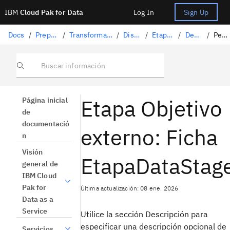
IBM
Cloud Pak for Data
Log In
Sign Up
Docs
/
Preparación de datos
/
Transformación de datos con DataStage
/
Diseño de flujos
/
Etapas de DataStage
/
Destino externo
/
Pestaña Etapa
Buscar información
Etapa Objetivo
Página inicial
de
documentació
externo: Ficha
n
Visión
EtapaDataStag
general de
IBM Cloud
Pak for
Última actualización: 08 ene. 2026
Data as a
Service
Utilice la sección Descripción para
especificar una descripción opcional de
Servicios