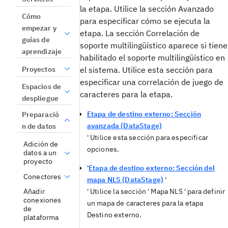
la etapa. Utilice la sección
Avanzado
Cómo
para especificar cómo se ejecuta la
empezar y
etapa. La sección
Correlación de
guías de
soporte multilingüístico
aparece si tiene
aprendizaje
habilitado el soporte multilingüístico en
Proyectos
el sistema. Utilice esta sección para
especificar una correlación de juego de
Espacios de
caracteres para la etapa.
despliegue
Etapa de destino externo: Sección
Preparació
avanzada (DataStage)
n de datos
' Utilice esta sección para especificar
Adición de
opciones.
datos a un
proyecto
'
Etapa de destino externo: Sección del
Conectores
mapa NLS (DataStage)
'
Añadir
' Utilice la sección '
Mapa NLS
' para definir
conexiones
un mapa de caracteres para la etapa
de
Destino externo.
plataforma