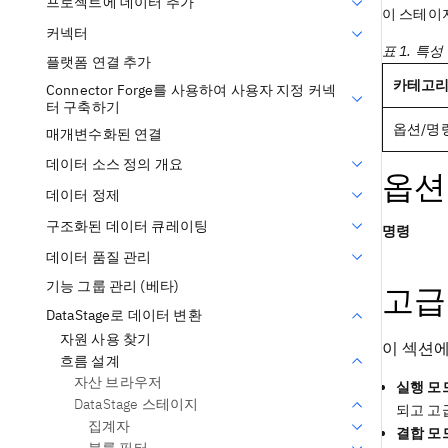
프로젝트에 데이터 추가
이 스테이
커넥터
표 1. 특성
플랫폼 연결 추가
카테고리
Connector Forge를 사용하여 사용자 지정 커넥
터 구축하기
옵션/명
매개변수화된 연결
데이터 소스 정의 개요
옵션
데이터 정제
구조화된 데이터 큐레이팅
명령
데이터 품질 관리
기능 그룹 관리 (베타)
고급
DataStage로 데이터 변환
자원 사용 찾기
이 섹션에
흐름 설계
자산 브라우저
실행 모
DataStage 스테이지
되고
고
집계자
결합 모