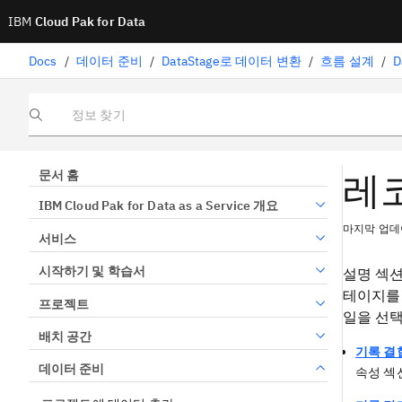
IBM
Cloud Pak for Data
Docs
/
데이터 준비
/
DataStage로 데이터 변환
/
흐름 설계
/
D
정보 찾기
레코
문서 홈
IBM Cloud Pak for Data as a Service 개요
마지막 업데이
서비스
시작하기 및 학습서
설명 섹션
테이지를 
프로젝트
일을 선택
배치 공간
기록 결합
데이터 준비
속성 섹