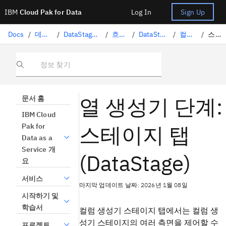
IBM
Cloud Pak for Data
Log In
Sign Up
Docs
/
데이터 준비
/
DataStage로 데이터 변환
/
흐름 설계
/
DataStage 스테이지
/
컬럼 생성기
/
스테이지 탭
정보 찾기
열 생성기 단계:
문서 홈
IBM Cloud
스테이지 탭
Pak for
Data as a
Service 개
(DataStage)
요
서비스
마지막 업데이트 날짜: 2026년 1월 08일
시작하기 및
학습서
컬럼 생성기 스테이지 탭에서는 컬럼 생
성기 스테이지의 여러 측면을 제어할 수
프로젝트