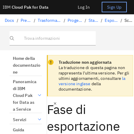
IBM
Cloud Pak for Data
Log In
Sign Up
Docs
/
Preparazione dati
/
Trasformazione dei dati con DataStage
/
Progettazione dei flussi
/
Stage DataStage
/
Esportazione colonna
/
Scheda input
Trova informazioni
Focus sentinel
Focus sentinel
Home della
Traduzione non aggiornata
documentazio
La traduzione di questa pagina non
ne
rappresenta l'ultima versione. Per gli
ultimi aggiornamenti, consultare
la
Panoramica
versione inglese
della
di IBM
documentazione.
Cloud Pak
for Data as
Fase di
a Service
Servizi
esportazione
Guida