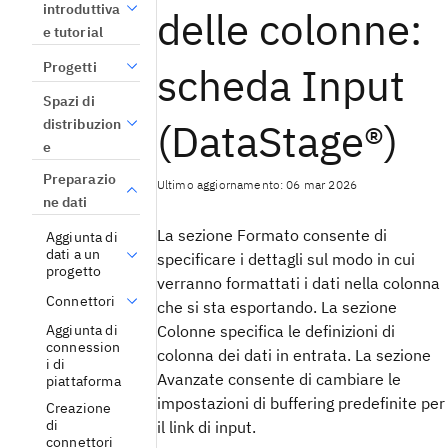
introduttiva
delle colonne:
e tutorial
Progetti
scheda Input
Spazi di
(DataStage®)
distribuzion
e
Preparazio
Ultimo aggiornamento: 06 mar 2026
ne dati
La sezione
Formato
consente di
Aggiunta di
dati a un
specificare i dettagli sul modo in cui
progetto
verranno formattati i dati nella colonna
Connettori
che si sta esportando. La sezione
Aggiunta di
Colonne
specifica le definizioni di
connession
colonna dei dati in entrata. La sezione
i di
Avanzate
consente di cambiare le
piattaforma
impostazioni di buffering predefinite per
Creazione
di
il link di input.
connettori