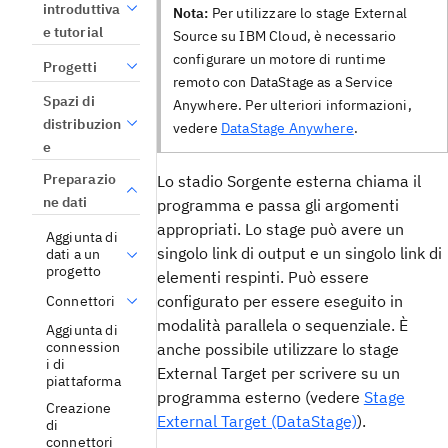
introduttiva
Nota:
Per utilizzare lo stage External
e tutorial
Source su IBM Cloud, è necessario
configurare un motore di runtime
Progetti
remoto con DataStage as a Service
Spazi di
Anywhere. Per ulteriori informazioni,
distribuzion
vedere
DataStage Anywhere
.
e
Preparazio
Lo stadio Sorgente esterna chiama il
ne dati
programma e passa gli argomenti
appropriati. Lo stage può avere un
Aggiunta di
singolo link di output e un singolo link di
dati a un
progetto
elementi respinti. Può essere
configurato per essere eseguito in
Connettori
modalità parallela o sequenziale. È
Aggiunta di
connession
anche possibile utilizzare lo stage
i di
External Target per scrivere su un
piattaforma
programma esterno (vedere
Stage
Creazione
External Target (DataStage)
).
di
connettori