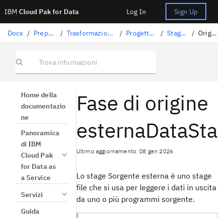
IBM
Cloud Pak for Data
Log In
Sign Up
Docs
/
Preparazione dati
/
Trasformazione dei dati con DataStage
/
Progettazione dei flussi
/
Stage DataStage
/
Origine esterna
Trova informazioni
Fase di origine
Home della
documentazio
ne
esternaDataSta
Panoramica
di IBM
Ultimo aggiornamento: 08 gen 2026
Cloud Pak
for Data as
Lo stage Sorgente esterna è uno stage
a Service
file che si usa per leggere i dati in uscita
Servizi
da uno o più programmi sorgente.
Guida