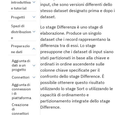
introduttiva
input, che sono versioni differenti dello
e tutorial
stesso dataset designato prima e dopo i
dataset.
Progetti
Spazi di
Lo stage Differenza è uno stage di
distribuzion
elaborazione. Produce un singolo
e
dataset che i record rappresentano la
differenza tra di essi. Lo stage
Preparazio
presuppone che i dataset di input siano
ne dati
stati partizionati in base alla chiave e
Aggiunta di
ordinati in ordine ascendente sulle
dati a un
progetto
colonne chiave specificate per il
confronto dello stage Difference. È
Connettori
possibile ottenere questo risultato
Aggiunta di
utilizzando lo stage Sort o utilizzando le
connession
i di
capacità di ordinamento e
piattaforma
partizionamento integrate dello stage
Creazione
Difference.
di
connettori