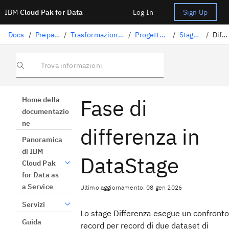
IBM
Cloud Pak for Data
Log In
Sign Up
Docs
/
Preparazione dati
/
Trasformazione dei dati con DataStage
/
Progettazione dei flussi
/
Stage DataStage
/
Differenza
Trova informazioni
Fase di
Home della
documentazio
ne
differenza in
Panoramica
di IBM
DataStage
Cloud Pak
for Data as
a Service
Ultimo aggiornamento: 08 gen 2026
Servizi
Lo stage Differenza esegue un confronto
Guida
record per record di due dataset di