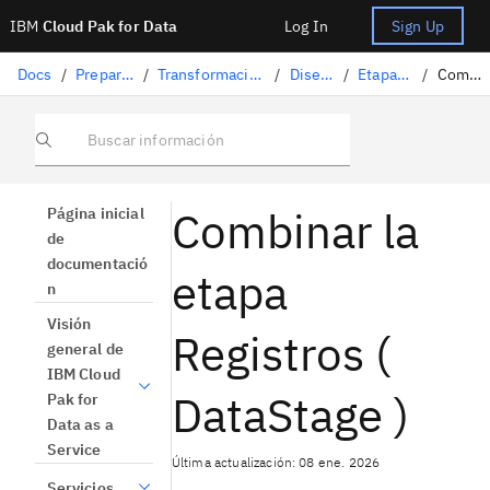
IBM
Cloud Pak for Data
Log In
Sign Up
Docs
/
Preparación de datos
/
Transformación de datos con DataStage
/
Diseño de flujos
/
Etapas de DataStage
/
Combinar registros
Buscar información
Combinar la
Página inicial
de
documentació
etapa
n
Visión
Registros (
general de
IBM Cloud
DataStage )
Pak for
Data as a
Service
Última actualización: 08 ene. 2026
Servicios