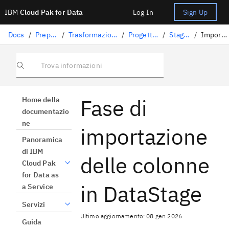
IBM
Cloud Pak for Data
Log In
Sign Up
Docs
/
Preparazione dati
/
Trasformazione dei dati con DataStage
/
Progettazione dei flussi
/
Stage DataStage
/
Importazione colonna
Trova informazioni
Fase di
Home della
documentazio
ne
importazione
Panoramica
di IBM
delle colonne
Cloud Pak
for Data as
in DataStage
a Service
Servizi
Ultimo aggiornamento: 08 gen 2026
Guida