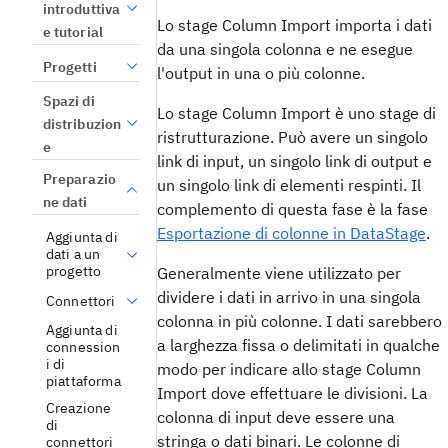
introduttiva
Lo stage Column Import importa i dati
e tutorial
da una singola colonna e ne esegue
Progetti
l'output in una o più colonne.
Spazi di
Lo stage Column Import è uno stage di
distribuzion
ristrutturazione. Può avere un singolo
e
link di input, un singolo link di output e
Preparazio
un singolo link di elementi respinti. Il
ne dati
complemento di questa fase è la fase
Esportazione di colonne in DataStage
.
Aggiunta di
dati a un
progetto
Generalmente viene utilizzato per
dividere i dati in arrivo in una singola
Connettori
colonna in più colonne. I dati sarebbero
Aggiunta di
a larghezza fissa o delimitati in qualche
connession
i di
modo per indicare allo stage Column
piattaforma
Import dove effettuare le divisioni. La
Creazione
colonna di input deve essere una
di
stringa o dati binari. Le colonne di
connettori