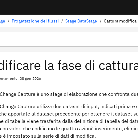
age
/
Progettazione dei flussi
/
Stage DataStage
/
Cattura modifica
ificare la fase di cattur
iornamento: 08 gen 2026
Change Capture è uno stage di elaborazione che confronta due 
Change Capture utilizza due dataset di input, indicati prima e
che apportate al dataset precedente per ottenere il dataset su
ne di tabella viene trasferita dalla definizione di tabella del d
con valori che codificano le quattro azioni: inserimento, elimin
e è impostato sulla serie di dati di modifica.