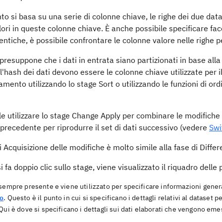
nto si basa su una serie di colonne chiave, le righe dei due dat
lori in queste colonne chiave. È anche possibile specificare fa
entiche, è possibile confrontare le colonne valore nelle righe p
presuppone che i dati in entrata siano partizionati in base alla
l'hash dei dati devono essere le colonne chiave utilizzate per il
amento utilizzando lo stage Sort o utilizzando le funzioni di 
le utilizzare lo stage Change Apply per combinare le modifiche
 precedente per riprodurre il set di dati successivo (vedere
Swi
i Acquisizione delle modifiche è molto simile alla fase di Diffe
 fa doppio clic sullo stage, viene visualizzato il riquadro delle
 sempre presente e viene utilizzato per specificare informazioni genera
o
. Questo è il punto in cui si specificano i dettagli relativi al dataset p
 Qui è dove si specificano i dettagli sui dati elaborati che vengono eme