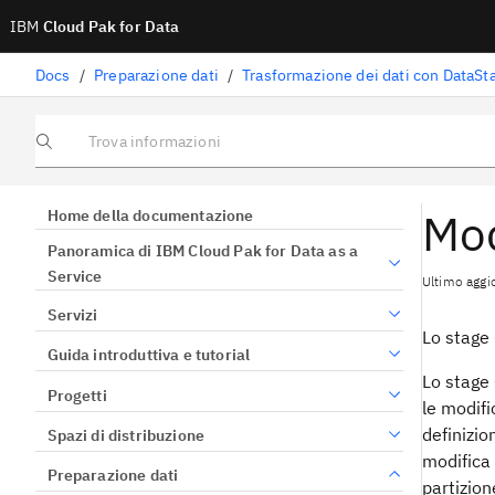
IBM
Cloud Pak for Data
Docs
/
Preparazione dati
/
Trasformazione dei dati con DataSt
Trova informazioni
Mod
Home della documentazione
Panoramica di IBM Cloud Pak for Data as a
Service
Ultimo agg
Servizi
Lo stage 
Guida introduttiva e tutorial
Lo stage 
Progetti
le modifi
definizio
Spazi di distribuzione
modifica 
Preparazione dati
partizion