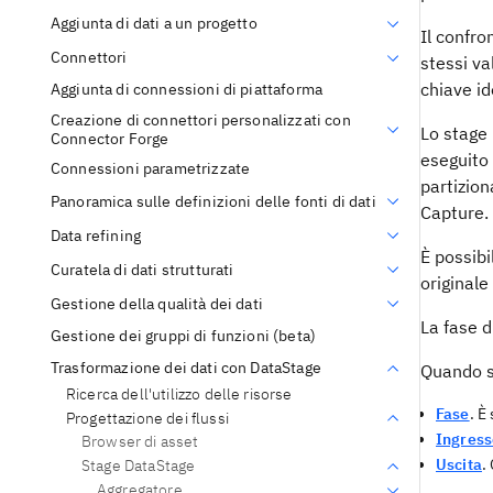
Aggiunta di dati a un progetto
Il confro
Connettori
stessi va
chiave id
Aggiunta di connessioni di piattaforma
Creazione di connettori personalizzati con
Lo stage 
Connector Forge
eseguito 
Connessioni parametrizzate
partizion
Panoramica sulle definizioni delle fonti di dati
Capture.
Data refining
È possibi
Curatela di dati strutturati
originale
Gestione della qualità dei dati
La fase d
Gestione dei gruppi di funzioni (beta)
Trasformazione dei dati con DataStage
Quando si
Ricerca dell'utilizzo delle risorse
Fase
. È
Progettazione dei flussi
Ingress
Browser di asset
Uscita
.
Stage DataStage
Aggregatore