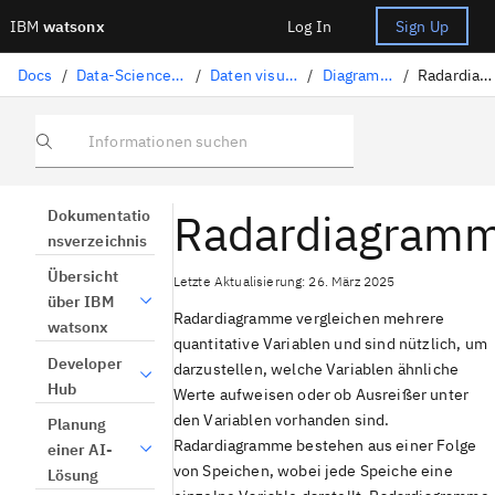
IBM
watsonx
Log In
Sign Up
Docs
/
Data-Science-Lösungen
/
Daten visualisieren
/
Diagrammtypen
/
Radardiagramme
Informationen suchen
Radardiagram
Dokumentatio
nsverzeichnis
Übersicht
Letzte Aktualisierung: 26. März 2025
über IBM
Radardiagramme vergleichen mehrere
watsonx
quantitative Variablen und sind nützlich, um
Developer
darzustellen, welche Variablen ähnliche
Hub
Werte aufweisen oder ob Ausreißer unter
den Variablen vorhanden sind.
Planung
Radardiagramme bestehen aus einer Folge
einer AI-
von Speichen, wobei jede Speiche eine
Lösung