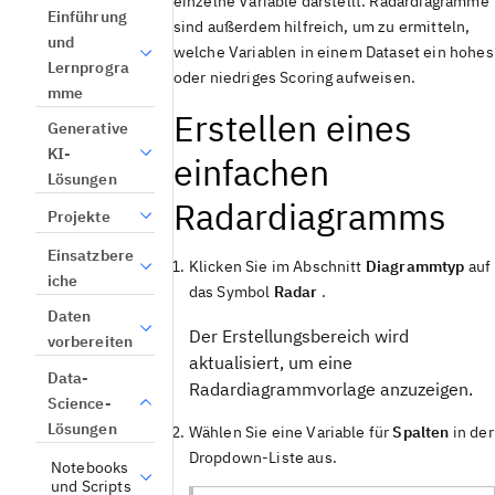
einzelne Variable darstellt. Radardiagramme
Einführung
sind außerdem hilfreich, um zu ermitteln,
und
welche Variablen in einem Dataset ein hohes
Lernprogra
oder niedriges Scoring aufweisen.
mme
Erstellen eines
Generative
KI-
einfachen
Lösungen
Radardiagramms
Projekte
Einsatzbere
Klicken Sie im Abschnitt
Diagrammtyp
auf
iche
das Symbol
Radar
.
Daten
Der Erstellungsbereich wird
vorbereiten
aktualisiert, um eine
Data-
Radardiagrammvorlage anzuzeigen.
Science-
Lösungen
Wählen Sie eine Variable für
Spalten
in der
Dropdown-Liste aus.
Notebooks
und Scripts