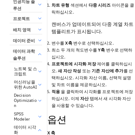
인공지능 솔
차트 유형
섹션에서
다중 시리즈
아이콘을 클
루션
릭하십시오.
프로젝트
캔버스가 업데이트되어 다중 계열 차트
배치 영역
템플리트가 표시됩니다.
데이터 준비
변수를
X축
변수로 선택하십시오.
최소 두 개의 척도변수를
Y축
변수로 선택하
데이터 과학
십시오.
솔루션
프로젝트에 시각화 저장
제어를 클릭하십시
노트북 및 스
오.
새 자산 작성
또는
기존 자산에 추가
를 선
크립트
택하십시오. 시각화 자산 이름, 선택적 설명
머신러닝을
및 차트 이름을 제공하십시오.
위한 AutoAI
적용
을 클릭하여 시각화를 프로젝트에 저장
Decision
하십시오. 이제
자산
탭에서 새 시각화 자산
Optimizatio
을 사용할 수 있습니다.
n
SPSS
옵션
Modeler
데이터 시각
화
X 축