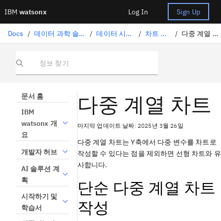
IBM
watsonx
Log In
Sign Up
Docs
/
데이터 과학 솔루션
/
데이터 시각화
/
차트 유형
/
다중 계열 차트
정보 찾기
다중 계열 차트
문서 홈
IBM
watsonx 개
마지막 업데이트 날짜: 2025년 3월 26일
요
다중 계열 차트는 Y축에서 다중 변수를 차트로
개발자 허브
작성할 수 있다는 점을 제외하면 선형 차트와 유
사합니다.
AI 솔루션 계
획
단순 다중 계열 차트
시작하기 및
작성
학습서