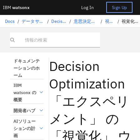
IBM
watsonx
Log In
Sign Up
Docs
/
データサイエンスソリューション
/
Decision Optimization
/
意思決定最適化のエクスペリメント
/
視覚化ビュー
/
視覚化ウィジェットの構文
情報の検索
Decision
ドキュメンテ
ーションのホ
ーム
Optimization
IBM
watsonx の
「エクスペリ
概要
開発者ハブ
メント」 の
AIソリュー
ションの計
「視覚化」 ウ
画