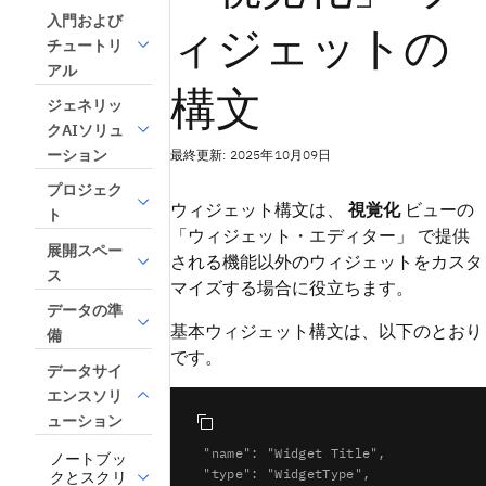
入門および
ィジェットの
チュートリ
アル
構文
ジェネリッ
クAIソリュ
最終更新: 2025年10月09日
ーション
プロジェク
ウィジェット構文は、
視覚化
ビュー
の
ト
「ウィジェット・エディター」
で提供
展開スペー
される機能以外のウィジェットをカスタ
ス
マイズする場合に役立ちます。
データの準
基本ウィジェット構文は、以下のとおり
備
です。
データサイ
エンスソリ
ューション
{

  "name": "Widget Title",

ノートブッ
  "type": "WidgetType",

クとスクリ