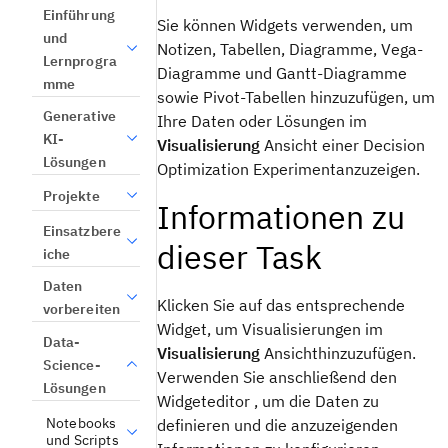
Einführung
Sie können Widgets verwenden, um
und
Notizen, Tabellen, Diagramme, Vega-
Lernprogra
Diagramme und Gantt-Diagramme
mme
sowie Pivot-Tabellen hinzuzufügen, um
Generative
Ihre Daten oder Lösungen im
KI-
Visualisierung
Ansicht
einer
Decision
Lösungen
Optimization
Experiment
anzuzeigen.
Projekte
Informationen zu
Einsatzbere
dieser Task
iche
Daten
Klicken Sie auf das entsprechende
vorbereiten
Widget, um Visualisierungen im
Data-
Visualisierung
Ansicht
hinzuzufügen.
Science-
Verwenden Sie anschließend den
Lösungen
Widgeteditor
, um die Daten zu
Notebooks
definieren und die anzuzeigenden
und Scripts