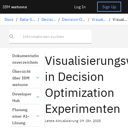
IBM
watsonx
Log In
Sign Up
Docs
/
Data-Science-Lösungen
/
Decision Optimization
/
Decision Optimization-Experimente
/
Visualisierungsansicht
/
Visualisierungswidgets
Informationen suchen
Visualisierung
Dokumentatio
nsverzeichnis
in Decision
Übersicht
über IBM
watsonx
Optimization
Developer
Hub
Experimenten
Planung
einer AI-
Letzte Aktualisierung: 09. Okt. 2025
Lösung