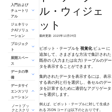
入門および
ル・ウィジェ
チュートリ
アル
ット
ジェネリッ
クAIソリュ
最終更新: 2025年10月09日
ーション
プロジェク
ピボット・テーブルを
視覚化
ビュー
に
ト
追加して、さまざまな方法で集計された
展開スペー
既存の (入力または出力) テーブルのデー
ス
タを表示することができます。
データの準
集約されたデータを表示するには、表示
備
する表の列と行を選択し、各セルのデー
データサイ
タを計算するために適切なアグリゲータ
エンスソリ
ーを選択します。
ューション
例えば、ピボット・テーブルに対して生成さ
ノートブッ
れる JSON コードは以下のとおりです。
クとスクリ