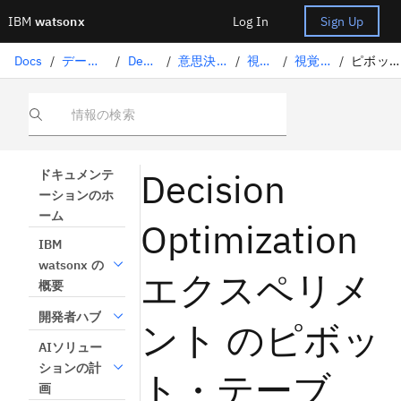
IBM
watsonx
Log In
Sign Up
Docs
/
データサイエンスソリューション
/
Decision Optimization
/
意思決定最適化のエクスペリメント
/
視覚化ビュー
/
視覚化ウィジェットの構文
/
ピボット・テーブル・ウィジェット
情報の検索
Decision
ドキュメンテ
ーションのホ
ーム
Optimization
IBM
watsonx の
エクスペリメ
概要
開発者ハブ
ント のピボッ
AIソリュー
ションの計
ト・テーブ
画