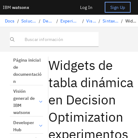
IBM
watsonx
Log In
Sign Up
Docs
/
Soluciones de ciencia de datos
/
Decision Optimization
/
Experimentos de Decision Optimization
/
Vista Visualización
/
Sintaxis del widget Visualización
/
Widgets de tabla dinámica
Buscar información
Widgets de
Página inicial
de
documentació
tabla dinámica
n
Visión
en Decision
general de
IBM
Optimization
watsonx
Developer
experimentos
Hub