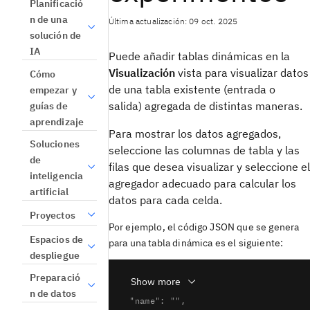
Planificació
n de una
Última actualización: 09 oct. 2025
solución de
IA
Puede añadir tablas dinámicas en la
Visualización
vista
para visualizar datos
Cómo
de una tabla existente (entrada o
empezar y
salida) agregada de distintas maneras.
guías de
aprendizaje
Para mostrar los datos agregados,
Soluciones
seleccione las columnas de tabla y las
de
filas que desea visualizar y seleccione el
inteligencia
agregador adecuado para calcular los
artificial
datos para cada celda.
Proyectos
Por ejemplo, el código JSON que se genera
Espacios de
para una tabla dinámica es el siguiente:
despliegue
Preparació
Show more
{

n de datos
  "name": "",
