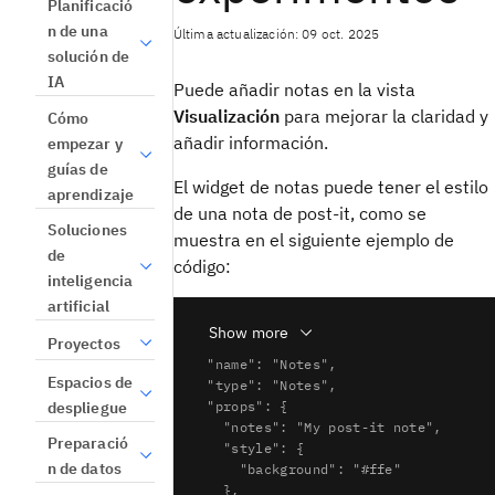
Planificació
n de una
Última actualización: 09 oct. 2025
solución de
IA
Puede añadir notas en la
vista
Visualización
para mejorar la claridad y
Cómo
añadir información.
empezar y
guías de
El widget de notas puede tener el estilo
aprendizaje
de una nota de post-it, como se
Soluciones
muestra en el siguiente ejemplo de
de
código:
inteligencia
artificial
Show more
Proyectos
{

  "name": "Notes",

Espacios de
  "type": "Notes",

despliegue
  "props": {

    "notes": "My post-it note",

Preparació
    "style": {

n de datos
      "background": "#ffe"

    },
