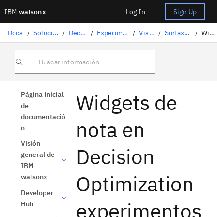
IBM
watsonx
Log In
Sign Up
Docs
/
Soluciones de ciencia de datos
/
Decision Optimization
/
Experimentos de Decision Optimization
/
Vista Visualización
/
Sintaxis del widget Visualización
/
Widgets de nota
Buscar información
Widgets de
Página inicial
de
documentació
nota en
n
Visión
Decision
general de
IBM
Optimization
watsonx
Developer
experimentos
Hub