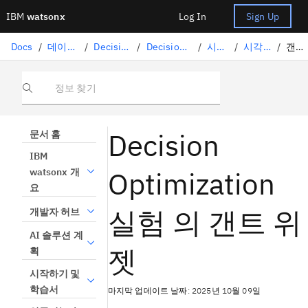
IBM
watsonx
Log In
Sign Up
Docs
/
데이터 과학 솔루션
/
Decision Optimization
/
Decision Optimization 실험
/
시각화 보기
/
시각화 위젯 구문
/
갠트 위젯
정보 찾기
Decision
문서 홈
IBM
Optimization
watsonx 개
요
실험 의 갠트 위
개발자 허브
AI 솔루션 계
젯
획
시작하기 및
학습서
마지막 업데이트 날짜: 2025년 10월 09일