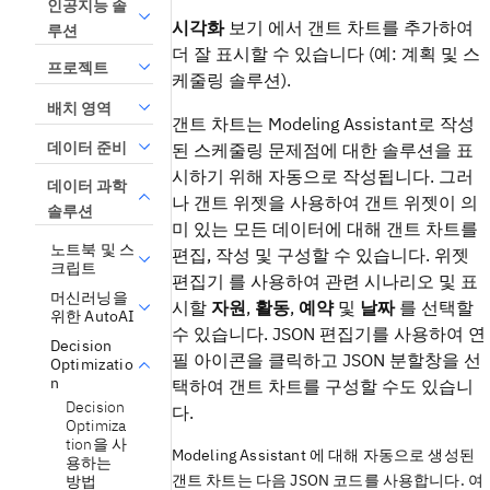
인공지능 솔
시각화
보기
에서 갠트 차트를 추가하여
루션
더 잘 표시할 수 있습니다 (예: 계획 및 스
프로젝트
케줄링 솔루션).
배치 영역
갠트 차트는
Modeling Assistant
로 작성
데이터 준비
된 스케줄링 문제점에 대한 솔루션을 표
시하기 위해 자동으로 작성됩니다. 그러
데이터 과학
나 갠트 위젯을 사용하여 갠트 위젯이 의
솔루션
미 있는 모든 데이터에 대해 갠트 차트를
노트북 및 스
편집, 작성 및 구성할 수 있습니다.
위젯
크립트
편집기
를 사용하여
관련 시나리오 및 표
머신러닝을
시할
자원
,
활동
,
예약
및
날짜
를 선택할
위한 AutoAI
수 있습니다. JSON 편집기를 사용하여 연
Decision
필 아이콘을 클릭하고 JSON 분할창을 선
Optimizatio
n
택하여 갠트 차트를 구성할 수도 있습니
Decision
다.
Optimiza
tion을 사
Modeling Assistant
에 대해 자동으로 생성된
용하는
갠트 차트는 다음 JSON 코드를 사용합니다. 여
방법