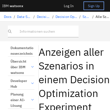
IBM
watsonx
Log In
Sign Up
Docs
/
Data-Science-Lösungen
/
Decision Optimization
/
Decision Optimization-Experimente
/
Szenarien
/
Alle Szenarios anzeigen
Informationen suchen
Anzeigen aller
Dokumentatio
nsverzeichnis
Szenarios in
Übersicht
über IBM
watsonx
einem Decision
Developer
Hub
Optimization
Planung
einer AI-
Experiment
Lösung