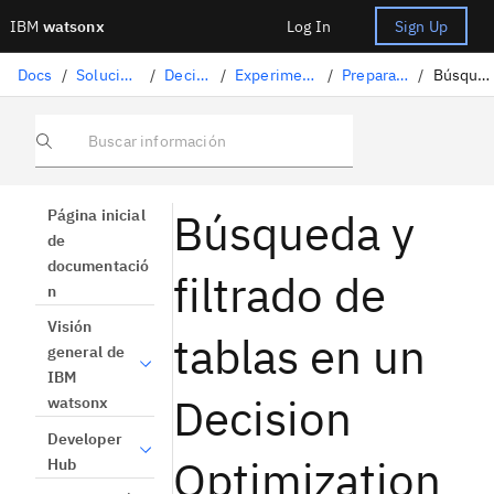
IBM
watsonx
Log In
Sign Up
Docs
/
Soluciones de ciencia de datos
/
Decision Optimization
/
Experimentos de Decision Optimization
/
Preparación de datos de entrada
/
Búsqueda y filtrado de tablas
Buscar información
Búsqueda y
Página inicial
de
documentació
filtrado de
n
Visión
tablas en un
general de
IBM
Decision
watsonx
Developer
Optimization
Hub