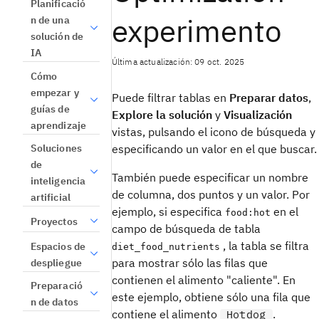
Planificació
experimento
n de una
solución de
IA
Última actualización: 09 oct. 2025
Cómo
empezar y
Puede filtrar tablas en
Preparar datos
,
guías de
Explore la solución
y
Visualización
aprendizaje
vistas
, pulsando el icono de búsqueda y
Soluciones
especificando un valor en el que buscar.
de
También puede especificar un nombre
inteligencia
de columna, dos puntos y un valor. Por
artificial
ejemplo, si especifica
en el
food:hot
Proyectos
campo de búsqueda de tabla
, la tabla se filtra
Espacios de
diet_food_nutrients
para mostrar sólo las filas que
despliegue
contienen el alimento "caliente". En
Preparació
este ejemplo, obtiene sólo una fila que
n de datos
contiene el alimento
.
Hotdog