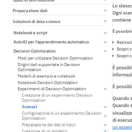
Lo stesso
Preparazione dati
Ogni scen
contiene 
Soluzioni di data science
È possibile
Notebook e script
AutoAI per l'apprendimento automatico
Assicura
Scopri c
Decision Optimization
Scopri c
Modi per utilizzare Decision Optimization
Origini dati supportate in Decision
È possibi
Optimization
informazi
Modelli di esempio e notebook
Notebook Decision Optimization
È possibi
Esperimenti di Decision Optimization
Creazione di un esperimento Decision
Quando s
Optimization
Quando si
Scenari
visualizz
Configurazione di un esperimento Decision
Optimization
di esecuz
Preparazione dei dati di input
un esper
Creazione di un modello