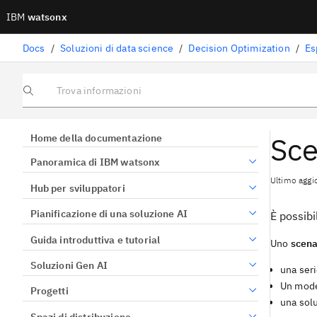
IBM
watsonx
Docs
/
Soluzioni di data science
/
Decision Optimization
/
Es
Trova informazioni
Sce
Home della documentazione
Panoramica di IBM watsonx
Ultimo aggi
Hub per sviluppatori
Pianificazione di una soluzione AI
È possibi
Guida introduttiva e tutorial
Uno
scena
Soluzioni Gen AI
una seri
Un mode
Progetti
una solu
Spazi di distribuzione