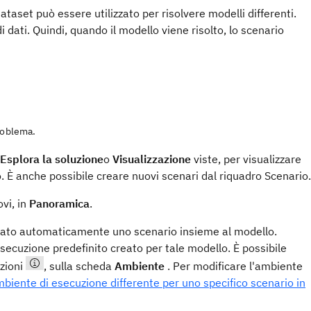
taset può essere utilizzato per risolvere modelli differenti.
dati. Quindi, quando il modello viene risolto, lo scenario
roblema.
Esplora la soluzione
o
Visualizzazione
viste
, per visualizzare
o. È anche possibile creare nuovi scenari dal riquadro Scenario.
ovi, in
Panoramica
.
eato automaticamente uno scenario insieme al modello.
 esecuzione predefinito creato per tale modello. È possibile
zioni
, sulla scheda
Ambiente
. Per modificare l'ambiente
mbiente di esecuzione differente per uno specifico scenario in