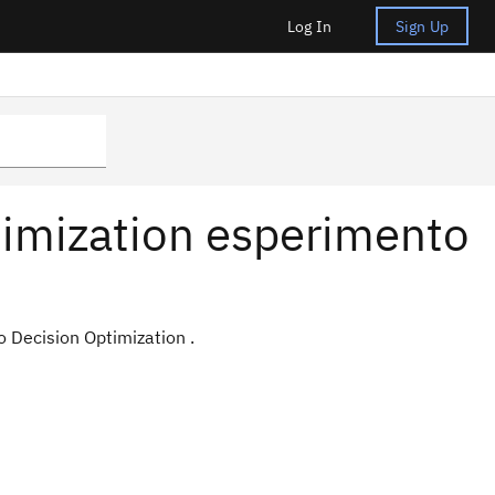
Log In
Sign Up
timization esperimento
o Decision Optimization .