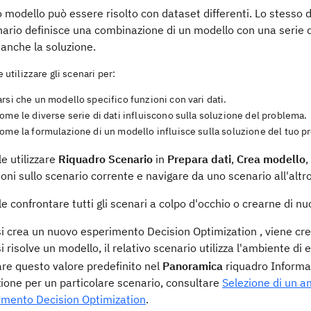
 modello può essere risolto con dataset differenti. Lo stesso da
ario definisce una combinazione di un modello con una serie di 
anche la soluzione.
 utilizzare gli scenari per:
rsi che un modello specifico funzioni con vari dati.
ome le diverse serie di dati influiscono sulla soluzione del problema.
ome la formulazione di un modello influisce sulla soluzione del tuo p
le utilizzare
Riquadro Scenario
in
Prepara dati
,
Crea modello
,
oni sullo scenario corrente e navigare da uno scenario all'altr
le confrontare tutti gli scenari a colpo d'occhio o crearne di nu
i crea un nuovo esperimento Decision Optimization , viene cr
 risolve un modello, il relativo scenario utilizza l'ambiente di
are questo valore predefinito nel
Panoramica
riquadro Informa
ione per un particolare scenario, consultare
Selezione di un a
imento Decision Optimization
.