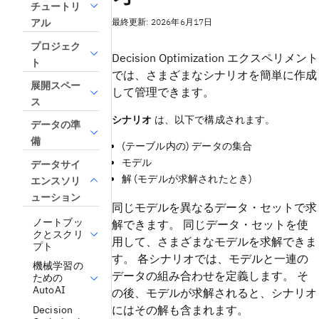
チュートリ
最終更新: 2026年6月17日
アル
プロジェク
Decision Optimization エクスペリメント
ト
では、さまざまなシナリオを簡単に作成
展開スペー
して管理できます。
ス
シナリオ
は、以下で構成されます。
データの準
備
(テーブル内の) データの集合
モデル
データサイ
解 (モデルが求解されたとき)
エンスソリ
ューション
同じモデルを異なるデータ・セットで求
ノートブッ
解できます。 同じデータ・セットを使
クとスクリ
用して、さまざまなモデルを求解できま
プト
す。 各シナリオでは、モデルと一連の
機械学習の
データの組み合わせを定義します。 そ
ための
AutoAI
の後、モデルが求解されると、シナリオ
にはその解も含まれます。
Decision