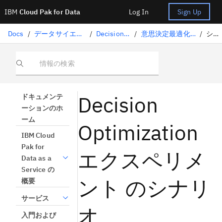
IBM
Cloud Pak for Data
Log In
Sign Up
Docs
/
データサイエンスソリューション
/
Decision Optimization
/
意思決定最適化のエクスペリメント
/
シナリオ
情報の検索
Decision
ドキュメンテ
ーションのホ
ーム
Optimization
IBM Cloud
Pak for
エクスペリメ
Data as a
Service の
ント のシナリ
概要
サービス
オ
入門および