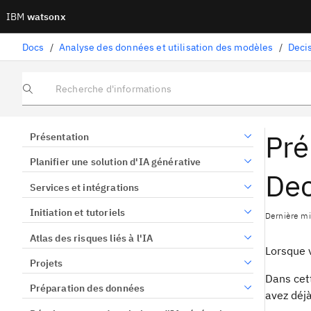
IBM
watsonx
Docs
/
Analyse des données et utilisation des modèles
/
Deci
Recherche d'informations
Pré
Présentation
Planifier une solution d'IA générative
Dec
Services et intégrations
Initiation et tutoriels
Dernière mis
Atlas des risques liés à l'IA
Lorsque 
Projets
Dans ce
Préparation des données
avez déj