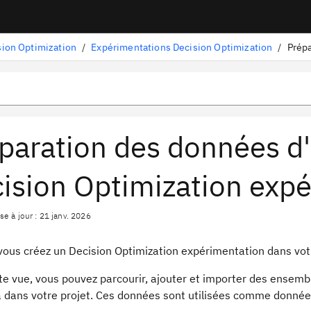
sion Optimization
/
Expérimentations Decision Optimization
/
Prépa
paration des données d
ision Optimization exp
e à jour : 21 janv. 2026
vous créez un
Decision Optimization
expérimentation
dans votr
tte
vue
, vous pouvez parcourir, ajouter et importer des ensem
à dans votre projet. Ces données sont utilisées comme donnée