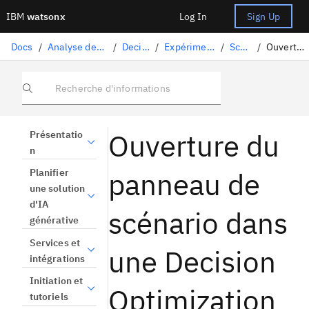
IBM
watsonx
Log In
Sign Up
Docs
/
Analyse des données et utilisation des modèles
/
Decision Optimization
/
Expérimentations Decision Optimization
/
Scénarios
/
Ouverture du panneau de scénario
Recherche d'informations
Ouverture du
Présentatio
n
panneau de
Planifier
une solution
d'IA
scénario dans
générative
Services et
une Decision
intégrations
Initiation et
Optimization
tutoriels