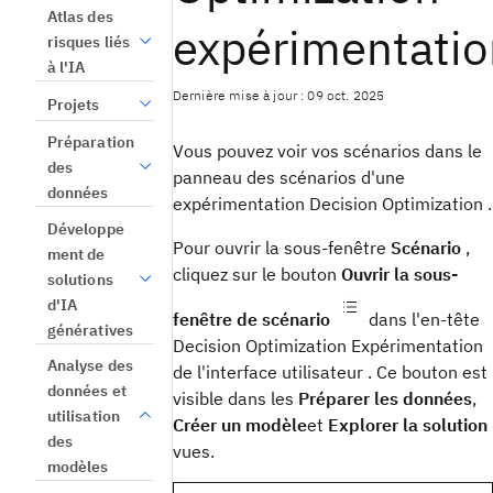
Atlas des
expérimentatio
risques liés
à l'IA
Dernière mise à jour : 09 oct. 2025
Projets
Préparation
Vous pouvez voir vos scénarios dans le
des
panneau des scénarios d'une
données
expérimentation Decision Optimization .
Développe
Pour ouvrir la sous-fenêtre
Scénario
,
ment de
cliquez sur le bouton
Ouvrir la sous-
solutions
d'IA
fenêtre de scénario
dans l'en-tête
génératives
Decision Optimization
Expérimentation
Analyse des
de l'interface utilisateur
. Ce bouton est
données et
visible dans les
Préparer les données
,
utilisation
Créer un modèle
et
Explorer la solution
des
vues
.
modèles