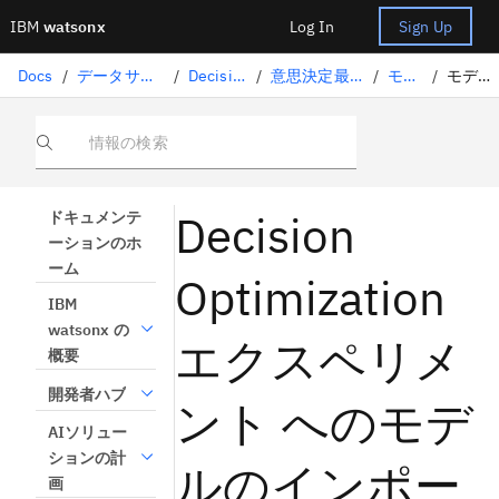
IBM
watsonx
Log In
Sign Up
Docs
/
データサイエンスソリューション
/
Decision Optimization
/
意思決定最適化のエクスペリメント
/
モデルの作成
/
モデルのインポート
情報の検索
Decision
ドキュメンテ
ーションのホ
ーム
Optimization
IBM
watsonx の
エクスペリメ
概要
開発者ハブ
ント へのモデ
AIソリュー
ションの計
ルのインポー
画