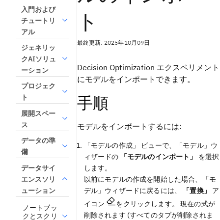
入門および
ト
チュートリ
アル
最終更新: 2025年10月09日
ジェネリッ
クAIソリュ
Decision Optimization
エクスペリメント
ーション
にモデルをインポートできます。
プロジェク
手順
ト
展開スペー
ス
モデルをインポートするには:
データの準
「モデルの作成」
ビュー
で、「モデル」ウ
備
ィザードの
「モデルのインポート」
を選択
データサイ
します。
エンスソリ
以前にモデルの作成を開始した場合、「モ
ューション
デル」ウィザードに戻るには、
「置換」
ア
イコン
をクリックします。 現在の式が
ノートブッ
削除されます (すべてのタブが削除されま
クとスクリ