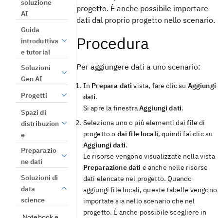
soluzione
progetto. È anche possibile importare
AI
dati dal proprio progetto nello scenario.
Guida
Procedura
introduttiva
e tutorial
Per aggiungere dati a uno scenario:
Soluzioni
Gen AI
In
Prepara dati
vista
, fare clic su
Aggiungi
Progetti
dati
.
Si apre la finestra
Aggiungi dati
.
Spazi di
Seleziona uno o più elementi dai
file
di
distribuzion
progetto o
dai file locali
, quindi fai clic su
e
Aggiungi dati
.
Preparazio
Le risorse vengono visualizzate nella
vista
ne dati
Preparazione dati
e anche nelle risorse
Soluzioni di
dati elencate nel progetto. Quando
data
aggiungi file locali, queste tabelle vengono
science
importate sia nello scenario che nel
progetto. È anche possibile scegliere in
Notebook e