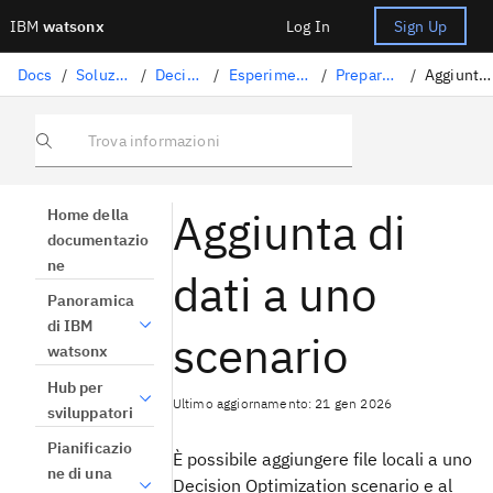
IBM
watsonx
Log In
Sign Up
Docs
/
Soluzioni di data science
/
Decision Optimization
/
Esperimenti di Decision Optimization
/
Preparazione dei dati di input
/
Aggiunta di dati a uno scenario
Trova informazioni
Aggiunta di
Home della
documentazio
ne
dati a uno
Panoramica
di IBM
scenario
watsonx
Hub per
Ultimo aggiornamento: 21 gen 2026
sviluppatori
Pianificazio
È possibile aggiungere file locali a uno
ne di una
Decision Optimization
scenario e al