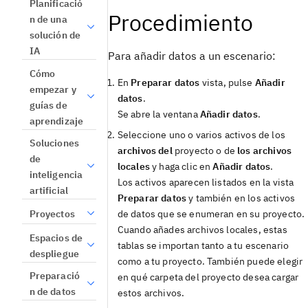
Planificació
Procedimiento
n de una
solución de
IA
Para añadir datos a un escenario:
Cómo
En
Preparar datos
vista
, pulse
Añadir
empezar y
datos
.
guías de
Se abre la ventana
Añadir datos
.
aprendizaje
Seleccione uno o varios activos de los
Soluciones
archivos del
proyecto o de
los archivos
de
locales
y haga clic en
Añadir datos
.
inteligencia
Los activos aparecen listados en la
vista
artificial
Preparar datos
y también en los activos
de datos que se enumeran en su proyecto.
Proyectos
Cuando añades archivos locales, estas
Espacios de
tablas se importan tanto a tu escenario
despliegue
como a tu proyecto. También puede elegir
Preparació
en qué carpeta del proyecto desea cargar
n de datos
estos archivos.