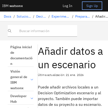
IBM
watsonx
Log In
Sign Up
Docs
/
Soluciones de ciencia de datos
/
Decision Optimization
/
Experimentos de Decision Optimization
/
Preparación de datos de entrada
/
Añadir datos a un escenario
Buscar información
Añadir datos a
Página inicial
de
documentació
un escenario
n
Visión
Última actualización: 21 ene. 2026
general de
IBM
Puede añadir archivos locales a un
watsonx
Decision Optimization
escenario y al
Developer
proyecto. También puede importar
Hub
datos de su proyecto a su escenario.