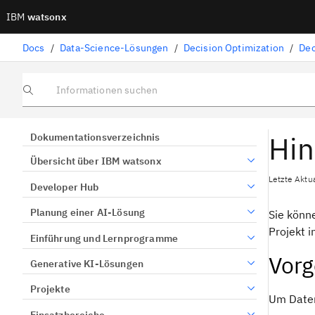
IBM
watsonx
Docs
/
Data-Science-Lösungen
/
Decision Optimization
/
Dec
Informationen suchen
Hin
Dokumentationsverzeichnis
Übersicht über IBM watsonx
Letzte Aktua
Developer Hub
Planung einer AI-Lösung
Sie könn
Projekt i
Einführung und Lernprogramme
Vor
Generative KI-Lösungen
Projekte
Um Daten
Einsatzbereiche