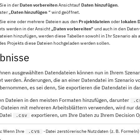
Sie in der
Daten vorbereiten
Ansicht
auf
Daten hinzufügen
.
ster „
Daten hinzufügen
“ wird geöffnet.
Sie eine oder mehrere Dateien aus den
Projektdateien
oder
lokalen 
ets werden in der
Ansicht
„Daten vorbereiten“
und auch in den Daten-
Dateien hinzufügen, werden diese Tabellen sowohl in Ihr Szenario als 
des Projekts diese Dateien hochgeladen werden sollen.
bnisse
Ihnen ausgewählten Datendateien können nun in Ihrem Szenar
et werden. Änderungen, die an einer Datendatei im Szenario 
bernommen, es sei denn, Sie exportieren die Datendatei in das
en Dateien in den meisten Formaten hinzufügen, darunter
.c
l-Dateien mit mehreren Arbeitsblättern verwenden, wird nur da
 Datei
exportieren, um Ihre Daten zu Ihrem
Decision O
.csv
.cvs
s:
Wenn Ihre
-Datei zerstörerische Nutzdaten (z. B. Formeln
.