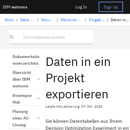
IBM
watsonx
Log In
Sign Up
Docs
/
Data-Science-Lösungen
/
Decision Optimization
/
Decision Optimization-Experimente
/
Eingabedaten vorbereiten
/
Daten in ein Projekt exportieren
Informationen suchen
Daten in ein
Dokumentatio
nsverzeichnis
Projekt
Übersicht
über IBM
watsonx
exportieren
Developer
Hub
Letzte Aktualisierung: 09. Okt. 2025
Planung
einer AI-
Sie können Datentabellen aus Ihrem
Lösung
Decision Optimization
Experiment
in ein