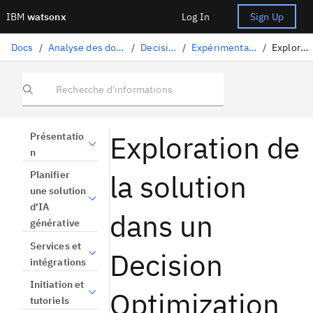
IBM
watsonx
Log In
Sign Up
Docs
/
Analyse des données et utilisation des modèles
/
Decision Optimization
/
Expérimentations Decision Optimization
/
Exploration de la solution
Recherche d'informations
Exploration de
Présentatio
n
la solution
Planifier
une solution
d'IA
dans un
générative
Services et
Decision
intégrations
Initiation et
Optimization
tutoriels