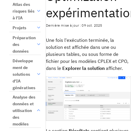
Atlas des
expérimentatio
risques liés
à l'IA
Dernière mise à jour : 09 oct. 2025
Projets
Préparation
Une fois l'exécution terminée, la
des
solution est affichée dans une ou
données
plusieurs tables, ou sous forme de
Développe
fichier pour les modèles CPLEX et CPO,
ment de
dans le
Explorer la solution
afficher
.
solutions
d'IA
génératives
Analyse des
données et
utilisation
des
modèles
La section
Résultats
contient plusieurs