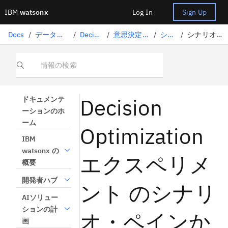
IBM
watsonx
Log In
Sign Up
Docs
/
データサイエンスソリューション
/
Decision Optimization
/
意思決定最適化のエクスペリメント
/
シナリオ
/
シナリオ・ペインからのシナリオの作成
情報の検索
Decision
ドキュメンテ
ーションのホ
ーム
Optimization
IBM
watsonx の
エクスペリメ
概要
開発者ハブ
ント のシナリ
AIソリュー
ションの計
オ・ペインか
画