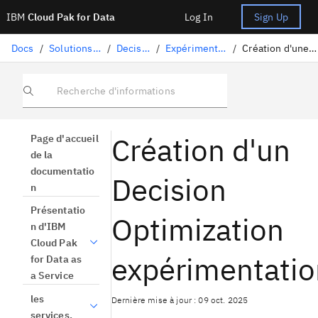
IBM
Cloud Pak for Data
Log In
Sign Up
Docs
/
Solutions de science des données
/
Decision Optimization
/
Expérimentations Decision Optimization
/
Création d'une expérimentation Decision Optimization
Recherche d'informations
Création d'un
Page d'accueil
de la
documentatio
Decision
n
Présentatio
Optimization
n d'IBM
Cloud Pak
expérimentatio
for Data as
a Service
les
Dernière mise à jour : 09 oct. 2025
services.