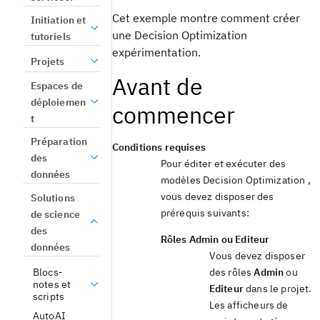
Cet exemple montre comment créer
Initiation et
une
Decision Optimization
tutoriels
expérimentation
.
Projets
Avant de
Espaces de
déploiemen
commencer
t
Préparation
Conditions requises
des
Pour éditer et exécuter des
données
modèles
Decision Optimization
,
vous devez disposer des
Solutions
prérequis suivants:
de science
des
Rôles
Admin
ou
Editeur
données
Vous devez disposer
Blocs-
des rôles
Admin
ou
notes et
Editeur
dans le projet.
scripts
Les afficheurs de
AutoAI