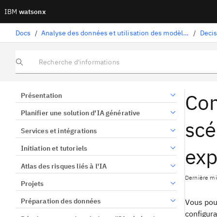
IBM
watsonx
Docs
/
Analyse des données et utilisation des modèles
/
Recherche d'informations
Con
Présentation
Planifier une solution d'IA générative
scé
Services et intégrations
exp
Initiation et tutoriels
Atlas des risques liés à l'IA
Dernière mi
Projets
Préparation des données
Vous pou
configura