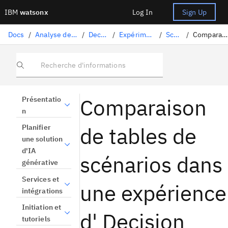
IBM
watsonx
Log In
Sign Up
Docs
/
Analyse des données et utilisation des modèles
/
Decision Optimization
/
Expérimentations Decision Optimization
/
Scénarios
/
Comparaison des tableaux de scénarios
Recherche d'informations
Comparaison
Présentatio
n
de tables de
Planifier
une solution
d'IA
scénarios dans
générative
Services et
une expérience
intégrations
Initiation et
d' Decision
tutoriels