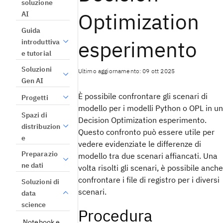
soluzione
Optimization
AI
Guida
esperimento
introduttiva
e tutorial
Soluzioni
Ultimo aggiornamento: 09 ott 2025
Gen AI
È possibile confrontare gli scenari di
Progetti
modello per i modelli Python o OPL in un
Spazi di
Decision Optimization
esperimento
.
distribuzion
Questo confronto può essere utile per
e
vedere evidenziate le differenze di
Preparazio
modello tra due scenari affiancati. Una
ne dati
volta risolti gli scenari, è possibile anche
confrontare i file di registro per i diversi
Soluzioni di
scenari.
data
science
Procedura
Notebook e