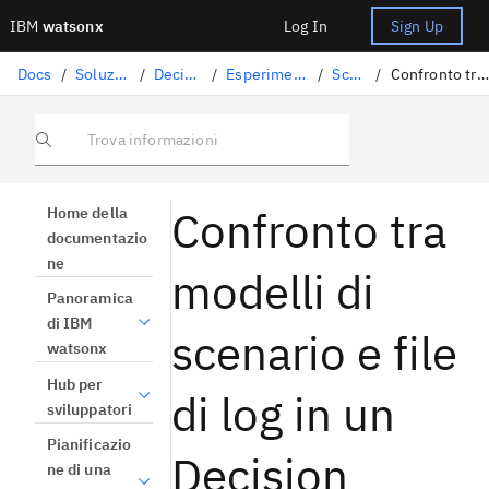
IBM
watsonx
Log In
Sign Up
Docs
/
Soluzioni di data science
/
Decision Optimization
/
Esperimenti di Decision Optimization
/
Scenari
/
Confronto tra modelli di scenario e file di log
Trova informazioni
Confronto tra
Home della
documentazio
ne
modelli di
Panoramica
di IBM
scenario e file
watsonx
Hub per
di log in un
sviluppatori
Pianificazio
Decision
ne di una