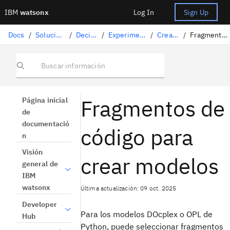
IBM
watsonx
Log In
Sign Up
Docs
/
Soluciones de ciencia de datos
/
Decision Optimization
/
Experimentos de Decision Optimization
/
Creación de un modelo
/
Fragmentos de código para crear modelos
Buscar información
Fragmentos de
Página inicial
de
documentació
código para
n
Visión
crear modelos
general de
IBM
watsonx
Última actualización: 09 oct. 2025
Developer
Para los modelos
DOcplex
o OPL de
Hub
Python, puede seleccionar fragmentos