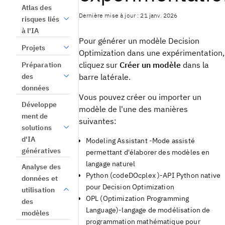
Atlas des
Dernière mise à jour : 21 janv. 2026
risques liés
à l'IA
Pour générer un modèle
Decision
Projets
Optimization
dans une
expérimentation
,
cliquez sur
Créer un modèle
dans la
Préparation
barre latérale.
des
données
Vous pouvez créer ou importer un
Développe
modèle de l'une des manières
ment de
suivantes:
solutions
d'IA
Modeling Assistant
-Mode assisté
génératives
permettant d'élaborer des modèles en
langage naturel
Analyse des
Python (code
DOcplex
)-API Python native
données et
pour
Decision Optimization
utilisation
OPL (Optimization Programming
des
Language)-langage de modélisation de
modèles
programmation mathématique pour