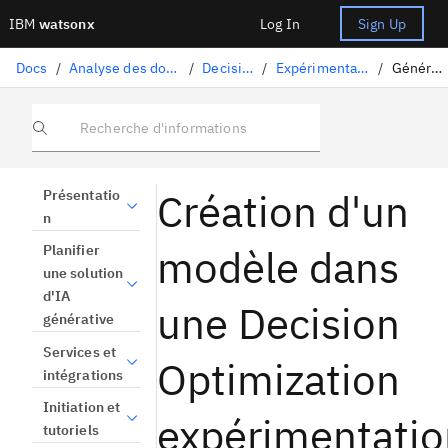
IBM
watsonx
Log In
Sign Up
Docs
/
Analyse des données et utilisation des modèles
/
Decision Optimization
/
Expérimentations Decision Optimization
/
Génération d'un modèle
Recherche d'informations
Création d'un
Présentatio
n
modèle dans
Planifier
une solution
d'IA
une Decision
générative
Services et
Optimization
intégrations
Initiation et
expérimentatio
tutoriels