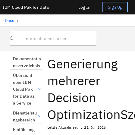
IBM
Cloud Pak for Data
Log In
Sign Up
Docs
/
Informationen suchen
Generierung
Dokumentatio
nsverzeichnis
mehrerer
Übersicht
über IBM
Cloud Pak
Decision
for Data as
a Service
OptimizationSz
Dienstleistu
ngsbereich
Letzte Aktualisierung: 21. Juli 2026
Einführung