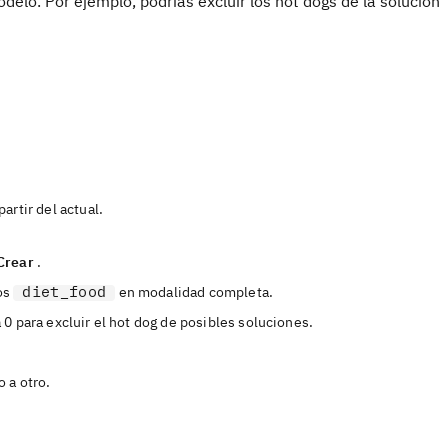
elo. Por ejemplo, podrías excluir los hot dogs de la solución
artir del actual.
Crear
.
diet_food
tos
en modalidad completa.
 0 para excluir el hot dog de posibles soluciones.
 a otro.