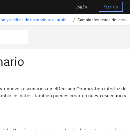
Log In
Sign Up
Solución y análisis de un modelo: el problema de dieta
/
Cambiar los datos del escenario
nario
ear nuevos escenarios en el
Decision Optimization
interfaz de
 cambie los datos. También puedes crear un nuevo escenario y