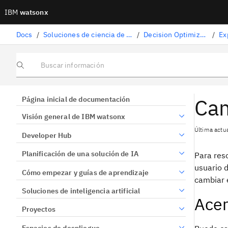
IBM
watsonx
Docs
/
Soluciones de ciencia de datos
/
Decision Optimization
/
Buscar información
Cam
Página inicial de documentación
Visión general de IBM watsonx
Última actu
Developer Hub
Planificación de una solución de IA
Para res
usuario 
Cómo empezar y guías de aprendizaje
cambiar 
Soluciones de inteligencia artificial
Acer
Proyectos
Espacios de despliegue