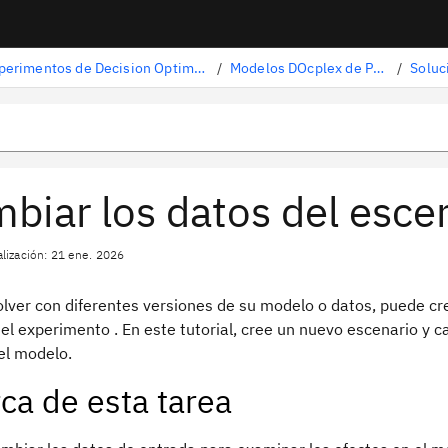
Experimentos de Decision Optimization
/
Modelos DOcplex de Python
/
biar los datos del esce
alización: 21 ene. 2026
olver con diferentes versiones de su modelo o datos, puede cr
del experimento
. En este tutorial, cree un nuevo escenario y
el modelo.
ca de esta tarea