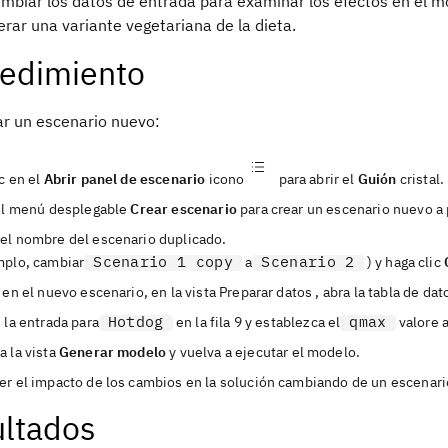
biar los datos de entrada para examinar los efectos en el mod
rar una variante vegetariana de la dieta.
edimiento
ar un escenario nuevo:
c en el
Abrir panel de escenario
icono
para abrir el
Guión
cristal.
 el menú desplegable
Crear escenario
para crear un escenario nuevo a p
el nombre del escenario duplicado.
Scenario 1 copy
Scenario 2
mplo, cambiar
a
) y haga clic
 en el nuevo escenario, en la vista
Preparar datos
, abra la tabla de da
Hotdog
qmax
 la entrada para
en la fila 9 y establezca el
valore a
a la vista
Generar modelo
y vuelva a ejecutar el modelo.
er el impacto de los cambios en la solución cambiando de un escenario
ltados