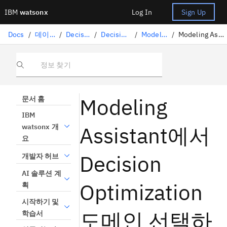
IBM
watsonx
Log In
Sign Up
Docs
/
데이터 과학 솔루션
/
Decision Optimization
/
Decision Optimization 실험
/
Modeling Assistant 모델
/
Modeling Assistant에서 의사결정 도메인 선택
정보 찾기
Modeling
문서 홈
IBM
Assistant에서
watsonx 개
요
Decision
개발자 허브
AI 솔루션 계
Optimization
획
시작하기 및
도메인 선택하
학습서