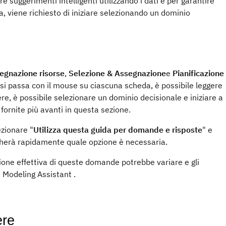
e suggerimenti intelligenti utilizzando i dati e per garantire
, viene richiesto di iniziare selezionando un
dominio
egnazione risorse
,
Selezione & Assegnazione
e
Pianificazione
si passa con il mouse su ciascuna scheda, è possibile leggere
ere, è possibile selezionare un
dominio decisionale
e iniziare a
ornite più avanti in questa sezione.
ezionare "
Utilizza questa guida per domande e risposte
" e
cherà rapidamente quale opzione è necessaria.
one effettiva di queste domande potrebbe variare e gli
i
Modeling Assistant
.