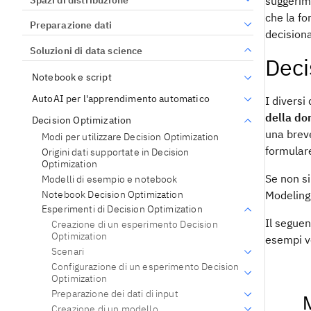
suggerime
che la fo
Preparazione dati
decision
Soluzioni di data science
Deci
Notebook e script
AutoAI per l'apprendimento automatico
I diversi
della do
Decision Optimization
una brev
Modi per utilizzare Decision Optimization
formulare
Origini dati supportate in Decision
Optimization
Se non si
Modelli di esempio e notebook
Notebook Decision Optimization
Modeling
Esperimenti di Decision Optimization
Il segue
Creazione di un esperimento Decision
Optimization
esempi v
Scenari
Configurazione di un esperimento Decision
Optimization
Preparazione dei dati di input
Creazione di un modello