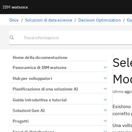
IBM
watsonx
Docs
/
Soluzioni di data science
/
Decision Optimization
/
Es
Trova informazioni
Sel
Home della documentazione
Panoramica di IBM watsonx
Mod
Hub per sviluppatori
Pianificazione di una soluzione AI
Ultimo aggi
Guida introduttiva e tutorial
Esistono
Soluzioni Gen AI
corretto 
Progetti
Una volta
Spazi di distribuzione