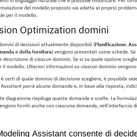
nti in linguaggio naturale che è possibile modificare. Per fornir
rmulazione del modello proposto sia adatta al proprio problema
ale
per il modello.
sion Optimization
domini
domini di decisioni
attualmente disponibili (
Pianificazione
,
Ass
manda e della fornitura
) vengono presentati come schede. Se 
e descrizione di ciascun
dominio
. Se si sa quale opzione scegli
 il modello. Ulteriori informazioni su ciascun
dominio
vengono f
 è certi di quale
dominio di decisione
scegliere, è possibile sel
 Assistant
porrà alcune domande e, in base alla risposta, indi
nte diagramma riepiloga queste domande e scelte. La formulazi
engono forniti anche con ciascuna domanda, nell'interfaccia d