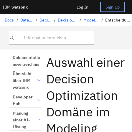
IBM
watsonx
Log In
Sign Up
Docs
/
Data-Science-Lösungen
/
Decision Optimization
/
Decision Optimization-Experimente
/
Modeling Assistant -Modelle
/
Entscheidungsdomäne im Modellierungsassistenten auswählen
Informationen suchen
Auswahl einer
Dokumentatio
nsverzeichnis
Decision
Übersicht
über IBM
watsonx
Optimization
Developer
Hub
Domäne im
Planung
einer AI-
Modeling
Lösung