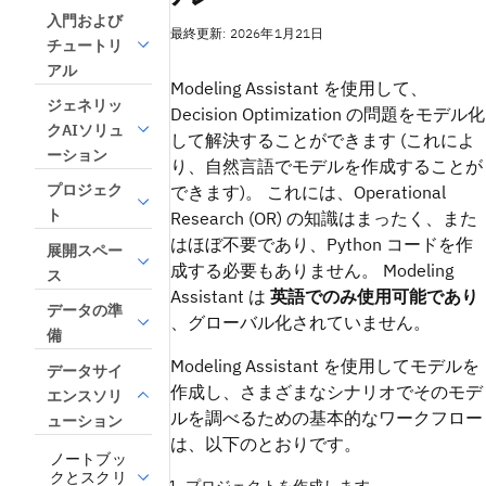
入門および
最終更新: 2026年1月21日
チュートリ
アル
Modeling Assistant
を使用して、
ジェネリッ
Decision Optimization
の問題をモデル化
クAIソリュ
して解決することができます (これによ
ーション
り、自然言語でモデルを作成することが
プロジェク
できます)。 これには、Operational
ト
Research (OR) の知識はまったく、また
はほぼ不要であり、Python コードを作
展開スペー
成する必要もありません。
Modeling
ス
Assistant
は
英語でのみ使用可能であり
データの準
、グローバル化されていません。
備
Modeling Assistant
を使用してモデルを
データサイ
作成し、さまざまなシナリオでそのモデ
エンスソリ
ルを調べるための基本的なワークフロー
ューション
は、以下のとおりです。
ノートブッ
クとスクリ