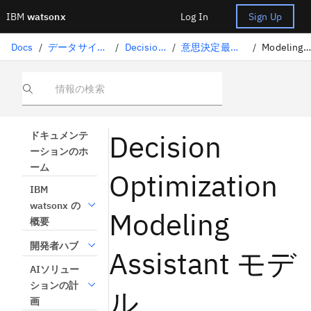
IBM
watsonx
Log In
Sign Up
Docs
/
データサイエンスソリューション
/
Decision Optimization
/
意思決定最適化のエクスペリメント
/
Modeling Assistant モデル
情報の検索
Decision
ドキュメンテ
ーションのホ
ーム
Optimization
IBM
watsonx の
Modeling
概要
開発者ハブ
Assistant モデ
AIソリュー
ションの計
ル
画